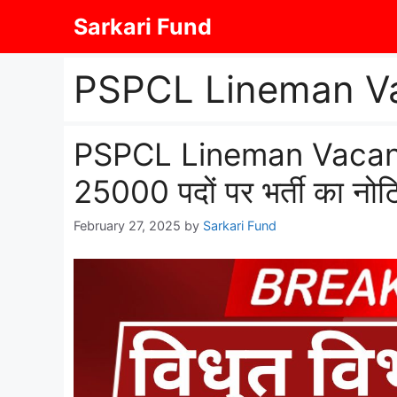
Skip
Sarkari Fund
to
content
PSPCL Lineman Va
PSPCL Lineman Vacancy: व
25000 पदों पर भर्ती का नो
February 27, 2025
by
Sarkari Fund