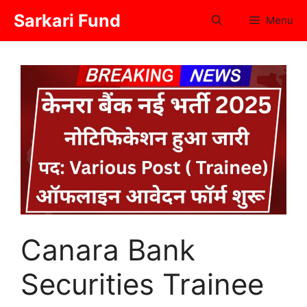
Skip
Sarkari Fund
Menu
to
content
Canara Bank
Securities Trainee