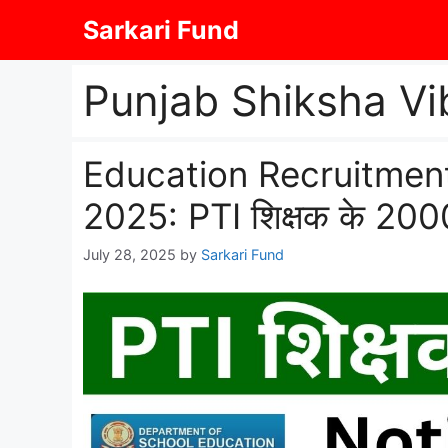
Skip
Sarkari Fund
to
content
Punjab Shiksha V
Education Recruitmen
2025: PTI शिक्षक के 2000 प
July 28, 2025
by
Sarkari Fund