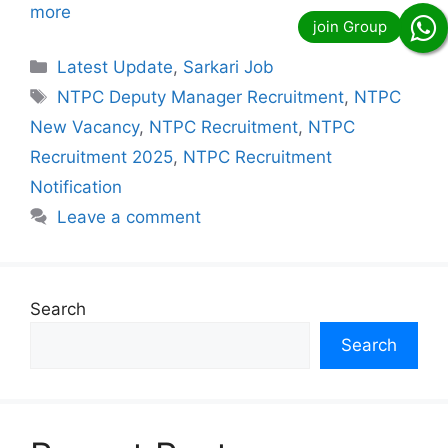
more
Categories
Latest Update
,
Sarkari Job
Tags
NTPC Deputy Manager Recruitment
,
NTPC
New Vacancy
,
NTPC Recruitment
,
NTPC
Recruitment 2025
,
NTPC Recruitment
Notification
Leave a comment
Search
Search