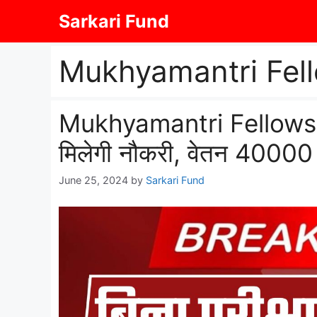
Skip
Sarkari Fund
to
content
Mukhyamantri Fel
Mukhyamantri Fellowship
मिलेगी नौकरी, वेतन 40000 
June 25, 2024
by
Sarkari Fund