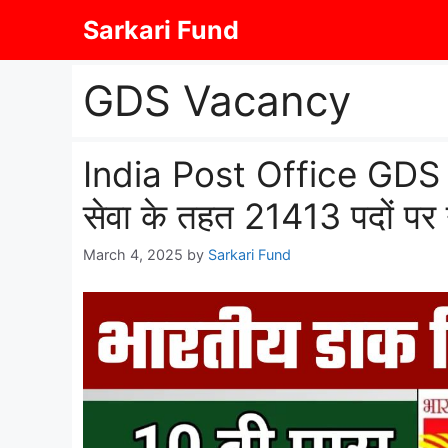
Skip
Sarkari Fund
to
content
GDS Vacancy
India Post Office GDS 
सेवा के तहत 21413 पदों पर
March 4, 2025
by
Sarkari Fund