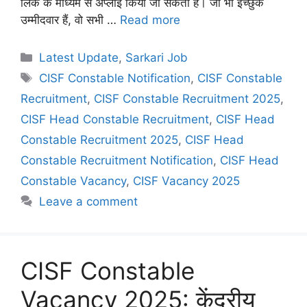
लिंक के माध्यम से अप्लाई किया जा सकता है। जो भी इच्छुक
उम्मीदवार हैं, वो सभी …
Read more
Categories
Latest Update
,
Sarkari Job
Tags
CISF Constable Notification
,
CISF Constable
Recruitment
,
CISF Constable Recruitment 2025
,
CISF Head Constable Recruitment
,
CISF Head
Constable Recruitment 2025
,
CISF Head
Constable Recruitment Notification
,
CISF Head
Constable Vacancy
,
CISF Vacancy 2025
Leave a comment
CISF Constable
Vacancy 2025: केंद्रीय