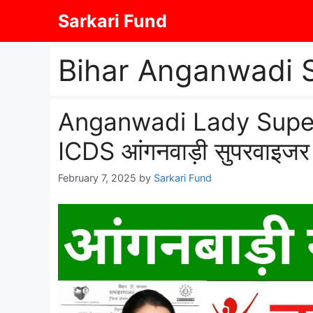
Skip
Sarkari Fund
to
content
Bihar Anganwadi 
Anganwadi Lady Super
ICDS आंगनवाड़ी सुपरवाइजर
February 7, 2025
by
Sarkari Fund