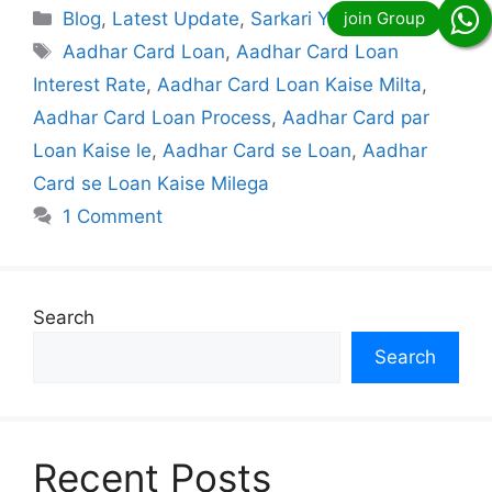
Categories
Blog
,
Latest Update
,
Sarkari Yojana
Tags
Aadhar Card Loan
,
Aadhar Card Loan
Interest Rate
,
Aadhar Card Loan Kaise Milta
,
Aadhar Card Loan Process
,
Aadhar Card par
Loan Kaise le
,
Aadhar Card se Loan
,
Aadhar
Card se Loan Kaise Milega
1 Comment
Search
Search
Recent Posts