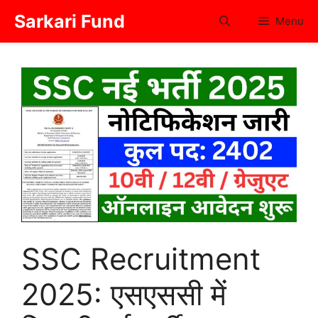
Skip
Sarkari Fund
Menu
to
content
SSC Recruitment
2025: एसएससी में