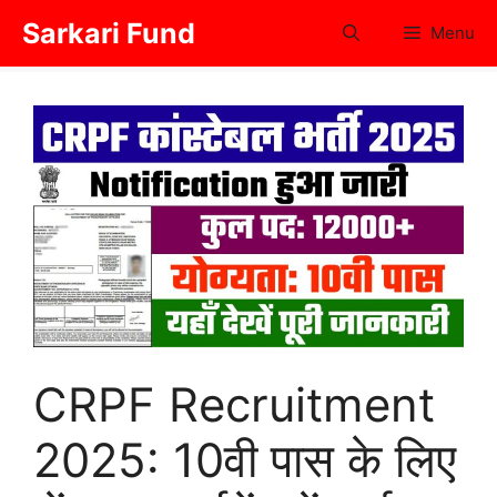
Skip
Sarkari Fund
Menu
to
content
CRPF Recruitment
2025: 10वी पास के लिए