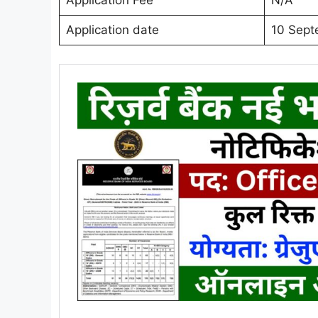
Application Fee
N/A
Application date
10 Sept