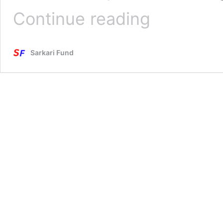
Mukhyamantri
Continue reading
Fellowship
Program:
बिना
Sarkari Fund
परीक्षा
के
मिलेगी
नौकरी,
वेतन
40000
रूपये